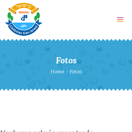
Togg
Fotos
Home
-
Fotos