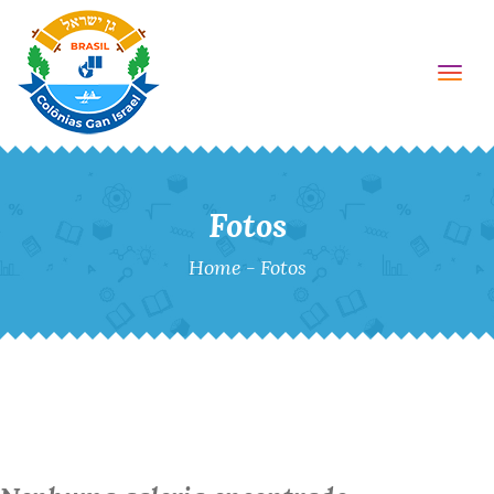
Togg
Fotos
Home
-
Fotos