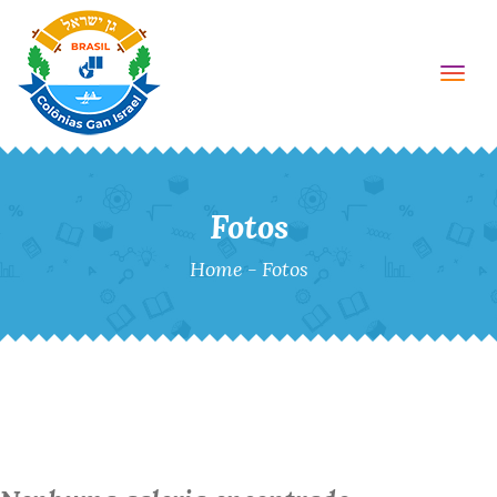
Togg
Fotos
Home
-
Fotos